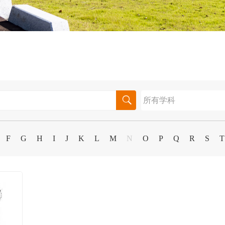

F
G
H
I
J
K
L
M
N
O
P
Q
R
S
T