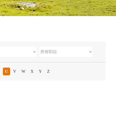
U
V
W
X
Y
Z