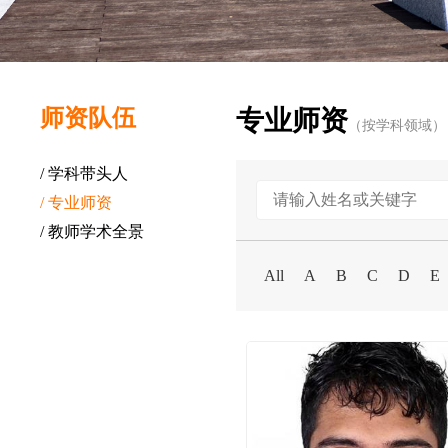
师资队伍
专业师资
（按学科领域）
/ 学科带头人
/ 专业师资
/ 教师学术全景
All
A
B
C
D
E