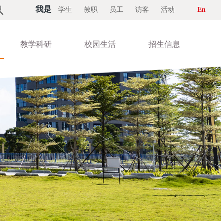

我是
学生
教职
员工
访客
活动
En
教学科研
校园生活
招生信息