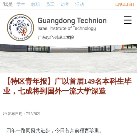
我是
学生
教职
员工
访客
活动
ENGLISH

【特区青年报】广以首届149名本科生毕
业，七成将到国外一流大学深造

发布日期：7/15/2021
四年一路同窗共进步，今日各奔前程言珍重。