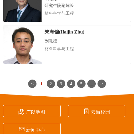
研究生院副院长
材料科学与工程
朱海锦(Haijin Zhu)
副教授
材料科学与工程
<
1
2
3
4
5
...
>


广以地图
云游校园

新闻中心