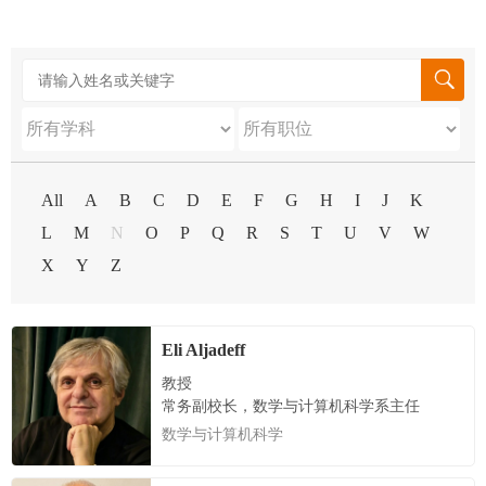

All
A
B
C
D
E
F
G
H
I
J
K
L
M
N
O
P
Q
R
S
T
U
V
W
X
Y
Z
Eli Aljadeff
教授
常务副校长，数学与计算机科学系主任
数学与计算机科学