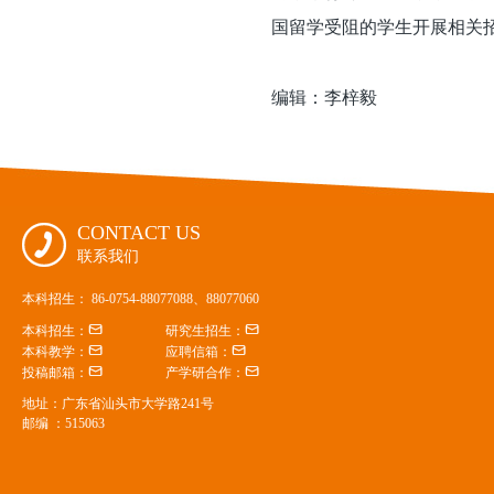
国留学受阻的学生开展相关
编辑：李梓毅
CONTACT US

联系我们
本科招生： 86-0754-88077088、88077060


本科招生：
研究生招生：


本科教学：
应聘信箱：


投稿邮箱：
产学研合作：
地址：广东省汕头市大学路241号
邮编 ：515063