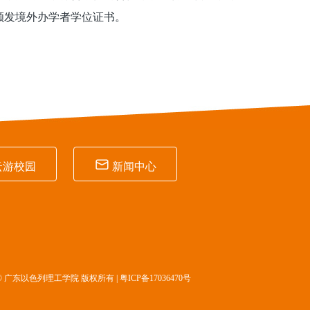
颁发境外办学者学位证书。

云游校园
新闻中心
© 广东以色列理工学院 版权所有 |
粤ICP备17036470号