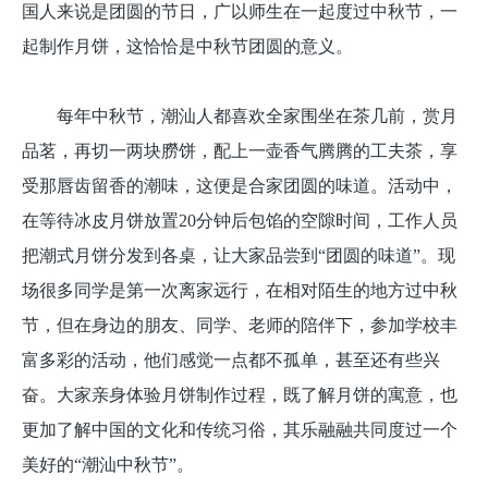
国人来说是团圆的节日，广以师生在一起度过中秋节，一
起制作月饼，这恰恰是中秋节团圆的意义。
每年中秋节，潮汕人都喜欢全家围坐在茶几前，赏月
品茗，再切一两块朥饼，配上一壶香气腾腾的工夫茶，享
受那唇齿留香的潮味，这便是合家团圆的味道。活动中，
在等待冰皮月饼放置20分钟后包馅的空隙时间，工作人员
把潮式月饼分发到各桌，让大家品尝到“团圆的味道”。现
场很多同学是第一次离家远行，在相对陌生的地方过中秋
节，但在身边的朋友、同学、老师的陪伴下，参加学校丰
富多彩的活动，他们感觉一点都不孤单，甚至还有些兴
奋。大家亲身体验月饼制作过程，既了解月饼的寓意，也
更加了解中国的文化和传统习俗，其乐融融共同度过一个
美好的“潮汕中秋节”。