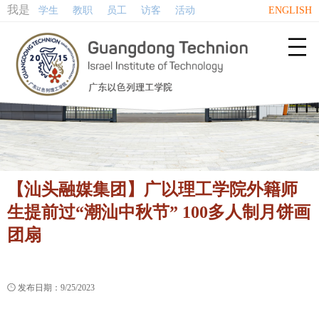
我是
学生
教职
员工
访客
活动
ENGLISH

【汕头融媒集团】广以理工学院外籍师
生提前过“潮汕中秋节” 100多人制月饼画
团扇

发布日期：9/25/2023