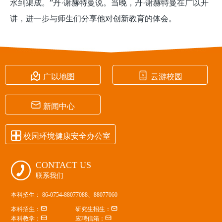
水到渠成。”丹·谢赫特曼说。当晚，丹·谢赫特曼在广以开
讲，进一步与师生们分享他对创新教育的体会。


广以地图
云游校园

新闻中心

校园环境健康安全办公室
CONTACT US

联系我们
本科招生： 86-0754-88077088、88077060


本科招生：
研究生招生：


本科教学：
应聘信箱：