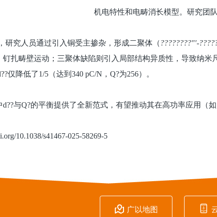
机电特性和电畴消长模型。研究团
程，研究人员通过引入铜受主掺杂，形成二聚体（
????????″′-????
，钉扎畴壁运动；三聚体缺陷则引入局部结构异质性，导致纳米
?仅降低了1/5（达到340 pC/N，Q?为256）。
d??与Q?的平衡提供了全新范式，有望推动其在高功率应用（
g/10.1038/s41467-025-58269-5


广以地图