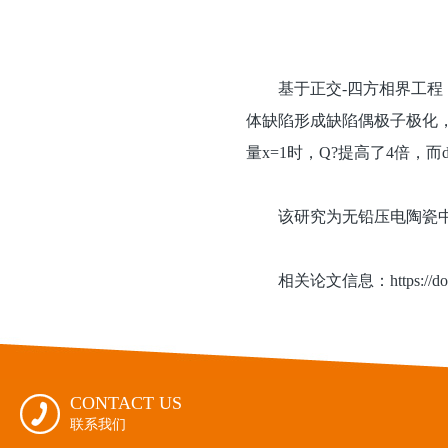
基于正交-四方相界工
体缺陷形成缺陷偶极子极化
量x=1时，Q?提高了4倍，而d?
该研究为无铅压电陶瓷中
相关论文信息：https://doi.or
CONTACT US

联系我们