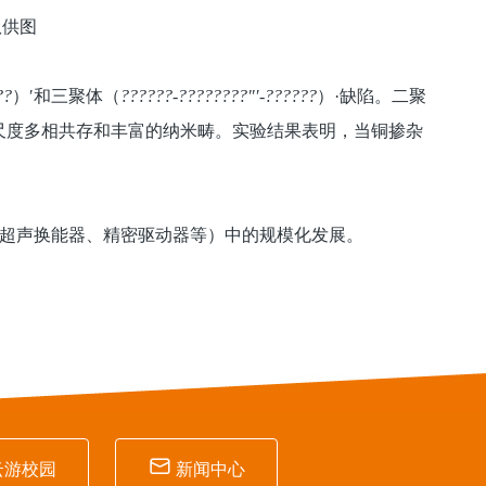
队供图
??
）′和三聚体（
??????-????????″′-??????
）·缺陷。二聚
尺度多相共存和丰富的纳米畴。实验结果表明，当铜掺杂
如超声换能器、精密驱动器等）中的规模化发展。

云游校园
新闻中心