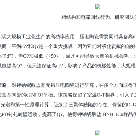
相结构和电滞回线行为。研究团队
现大规模工业化生产的高功率应用，压电陶瓷需要同时具备高d?
而，平衡d??和Q?是一个重大挑战，因为它们对极化贡献的偏
了d??，但Q?却极低（<50），因此可能导致大量的机械损耗
能提高Q?，但无法保证高d??，影响了产品的机械性能，大规
策略，对钾钠铌酸盐基无铅压电陶瓷进行研究，在多个方面取得了
瓷的d??和Q?平衡。该策略保留了室温O-T相界，引入了二聚体（CuNb
光谱和第一性原理计算，证实了三聚体缺陷的存在。保留的O-T
PD钉扎畴壁运动，提高了Q?。使得钾钠铌酸盐-BNH-1Cu样