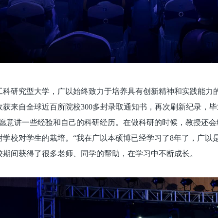
工科研究型大学，广以始终致力于培养具有创新精神和实践能力
收获来自全球近百所院校300多封录取通知书，再次刷新纪录，
愿意讲一些经验和自己的科研经历。在做科研的时候，教授还会给
学校对学生的栽培。“我在广以本硕博已经学习了8年了，广以是
校期间获得了很多老师、同学的帮助，在学习中不断成长。