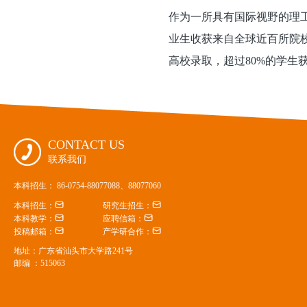
作为一所具有国际视野的理
业生收获来自全球近百所院校
高校录取，超过80%的学生获
CONTACT US

联系我们
本科招生： 86-0754-88077088、88077060


本科招生：
研究生招生：


本科教学：
应聘信箱：


投稿邮箱：
产学研合作：
地址：广东省汕头市大学路241号
邮编 ：515063