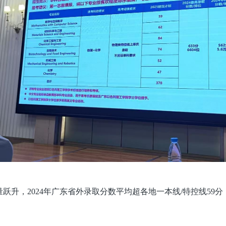
跃升，2024年广东省外录取分数平均超各地一本线/特控线59
。