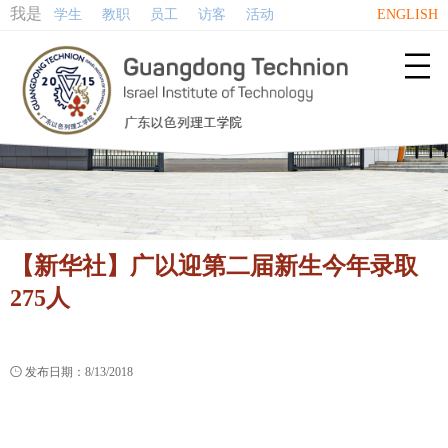
我是
学生
教职
员工
访客
活动
ENGLISH

【新华社】广以迎第二届新生今年录取
275人

发布日期：8/13/2018