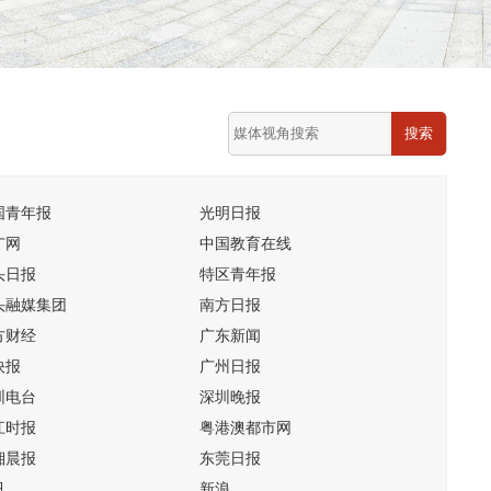
搜索
国青年报
光明日报
广网
中国教育在线
头日报
特区青年报
头融媒集团
南方日报
方财经
广东新闻
快报
广州日报
圳电台
深圳晚报
江时报
粤港澳都市网
湘晨报
东莞日报
讯
新浪