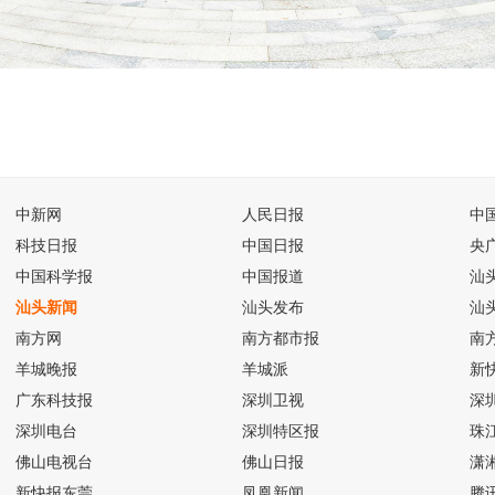
中新网
人民日报
中
科技日报
中国日报
央
中国科学报
中国报道
汕
汕头新闻
汕头发布
汕
南方网
南方都市报
南
羊城晚报
羊城派
新
广东科技报
深圳卫视
深
深圳电台
深圳特区报
珠
佛山电视台
佛山日报
潇
新快报东莞
凤凰新闻
腾