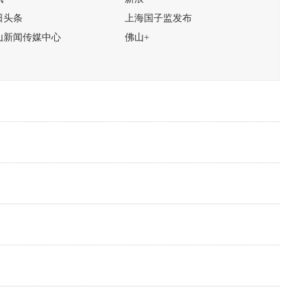
日头条
上海国子监发布
山新闻传媒中心
佛山+
..