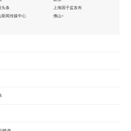
日头条
上海国子监发布
山新闻传媒中心
佛山+
单
家榜单