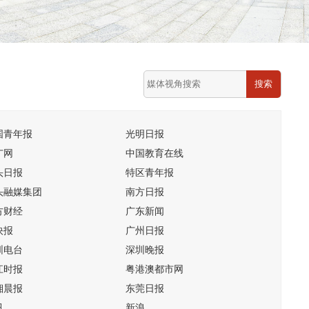
搜索
国青年报
光明日报
广网
中国教育在线
头日报
特区青年报
头融媒集团
南方日报
方财经
广东新闻
快报
广州日报
圳电台
深圳晚报
江时报
粤港澳都市网
湘晨报
东莞日报
讯
新浪