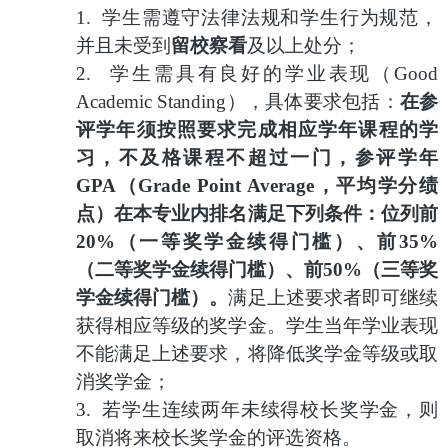
1.
学生需遵守法律法规和学生行为规范，
并且未受到
留校察看
及以上处分；
2.
学生需具有良好的学业表现（
Good
Academic Standing
），具体要求包括：
在参
评学年须按照要求完成相应学年课程的学
习，不及格课程不超过一门，参评学年
GPA
（
Grade Point Average
，平均学分绩
点）在本专业内排名满足下列条件：位列前
20%
（一等奖学金续得门槛）、前
35%
（二等奖学金续得门槛）、前
50%
（三等奖
学金续得门槛）。
满足上述要求者
即可继续
获得相应等级的奖学金。学生当年学业表现
不能满足上述要求，将降低奖学金等级或取
消奖学金；
3.
若学生连续两年未续得校长奖学金，则
取消将来校长奖学金的评选资格。