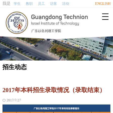
我是
学生
教职
员工
访客
活动
ENGLISH

招生动态
2017年本科招生录取情况（录取结束）
2017/7/27
