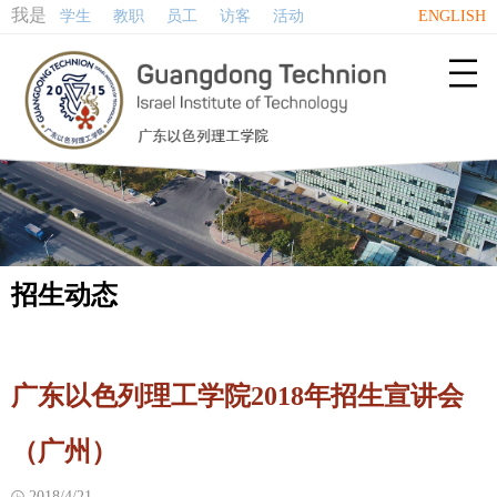
我是
学生
教职
员工
访客
活动
ENGLISH

招生动态
广东以色列理工学院2018年招生宣讲会
（广州）
2018/4/21
