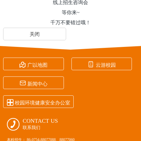
线上招生咨询会
等你来~
千万不要错过哦！
关闭


广以地图
云游校园

新闻中心

校园环境健康安全办公室
CONTACT US

联系我们
本科招生： 86-0754-88077088、88077060