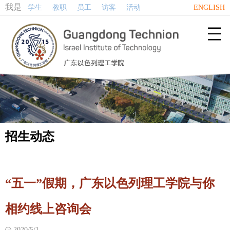
我是
学生
教职
员工
访客
活动
ENGLISH

招生动态
“五一”假期，广东以色列理工学院与你
相约线上咨询会
2020/5/1
