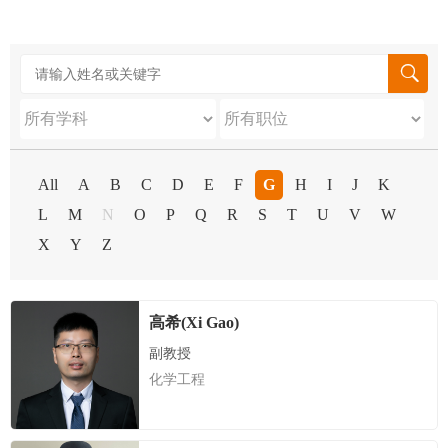

All
A
B
C
D
E
F
G
H
I
J
K
L
M
N
O
P
Q
R
S
T
U
V
W
X
Y
Z
高希(Xi Gao)
副教授
化学工程