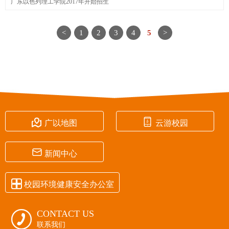
广东以色列理工学院2017年开始招生
<
1
2
3
4
5
>


广以地图
云游校园

新闻中心

校园环境健康安全办公室
CONTACT US

联系我们