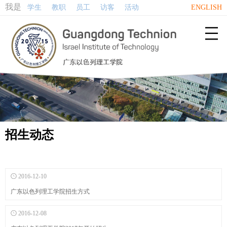
我是
学生
教职
员工
访客
活动
ENGLISH

招生动态

2016-12-10
广东以色列理工学院招生方式

2016-12-08