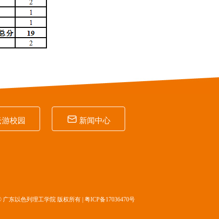

云游校园
新闻中心
© 广东以色列理工学院 版权所有 |
粤ICP备17036470号