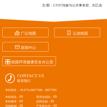
文/图：GTIIT传媒与公共事务部、刘乙佑


广以地图
云游校园

新闻中心

校园环境健康安全办公室
CONTACT US

联系我们
本科招生： 86-0754-88077088、88077060


本科招生：
研究生招生：


本科教学：
应聘信箱：


投稿邮箱：
产学研合作：