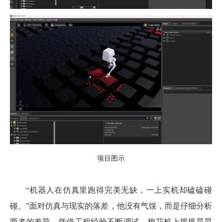
项目图示
“机器人在仿真里跑得完美无缺，一上实机却磕磕碰
碰。”面对仿真与现实的落差，他没有气馁，而是仔细分析
两者的差异，凭借工程经验不断调试，梅花桩上摇摇晃晃