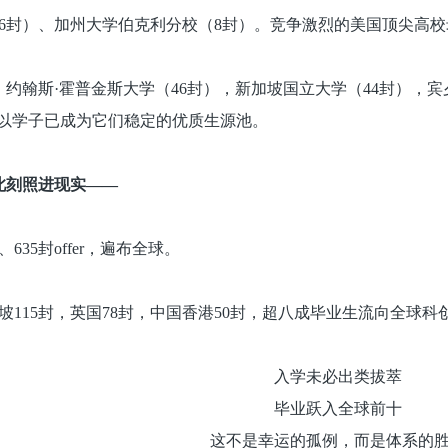
（6封）、加州大学伯克利分校（8封）。竞争激烈的美国顶尖高
，约翰斯·霍普金斯大学（46封），新加坡国立大学（44封），宾
r，广以学子已成为它们稳定的优质生源池。
此刻照进现实——
635封offer，遍布全球。
加坡115封，英国78封，中国香港50封，超八成毕业生流向全球
入学未必出类拔萃
毕业跃入全球前十
这不是幸运的孤例，而是体系的