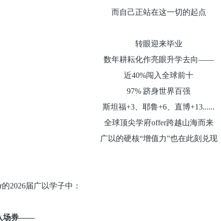
而自己正站在这一切的起点
转眼迎来毕业
数年耕耘化作亮眼升学去向——
近40%闯入全球前十
97% 跻身世界百强
斯坦福+3、耶鲁+6、直博+13......
全球顶尖学府offer跨越山海而来
广以的硬核“增值力”也在此刻兑现
r的2026届广以学子中：
入场券——