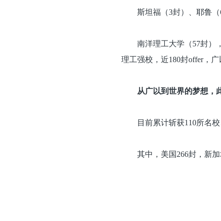
斯坦福（3封）、耶鲁
南洋理工大学（57封）
理工强校，近180封offe
从广以到世界的梦想，
目前累计斩获110所名校、
其中，美国266封，新