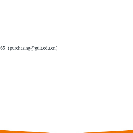
urchasing@gtiit.edu.cn）
广